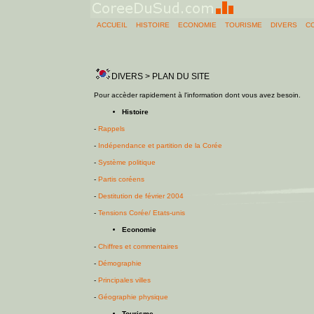
ACCUEIL
HISTOIRE
ECONOMIE
TOURISME
DIVERS
C
DIVERS > PLAN DU SITE
Pour accèder rapidement à l'information dont vous avez besoin.
Histoire
-
Rappels
-
Indépendance et partition de la Corée
-
Système politique
-
Partis coréens
-
Destitution de février 2004
-
Tensions Corée/ Etats-unis
Economie
-
Chiffres et commentaires
-
Démographie
-
Principales villes
-
Géographie physique
Tourisme