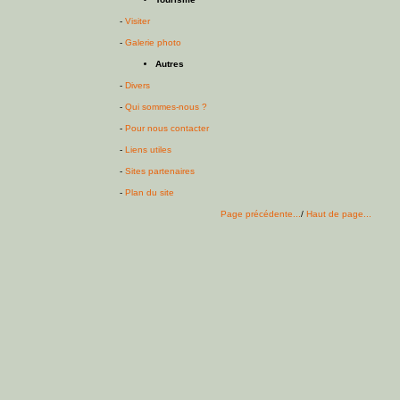
-
Visiter
-
Galerie photo
Autres
-
Divers
-
Qui sommes-nous ?
-
Pour nous contacter
-
Liens utiles
-
Sites partenaires
-
Plan du site
Page précédente...
/
Haut de page...